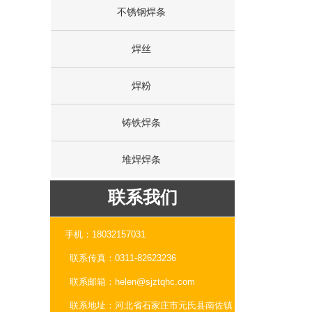
不锈钢焊条
质
焊丝
合
焊粉
铸铁焊条
联系我们
堆焊焊条
咨询电话：
18032157031
联系我们
联系传真：
0311-82623236
联系邮箱：helen
@sjztqhc.com
手机：18032157031
联系地址：
河北省石家庄市元氏县南
联系传真：0311-82623236
佐村南
联系邮箱：helen@sjztqhc.com
联系地址：河北省石家庄市元氏县南佐镇