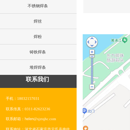
不锈钢焊条
焊丝
焊粉
铸铁焊条
堆焊焊条
联系我们
手机：
18032157031
联系传真：
0311-82623236
联系邮箱：helen
@sjztqhc.com
联系地址：
河北省石家庄市元氏县南佐